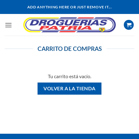
Saltar
ADD ANYTHING HERE OR JUST REMOVE IT...
al
contenido
CARRITO DE COMPRAS
Tu carrito está vacío.
VOLVER A LA TIENDA