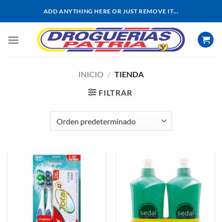
Saltar
ADD ANYTHING HERE OR JUST REMOVE IT...
al
contenido
INICIO
/
TIENDA
FILTRAR