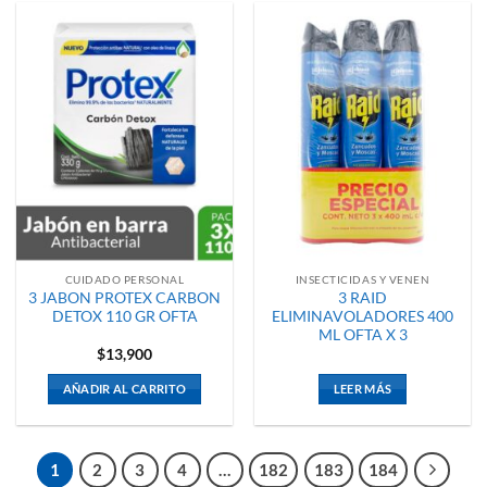
CUIDADO PERSONAL
INSECTICIDAS Y VENEN
3 JABON PROTEX CARBON
3 RAID
DETOX 110 GR OFTA
ELIMINAVOLADORES 400
ML OFTA X 3
$
13,900
AÑADIR AL CARRITO
LEER MÁS
1
2
3
4
…
182
183
184