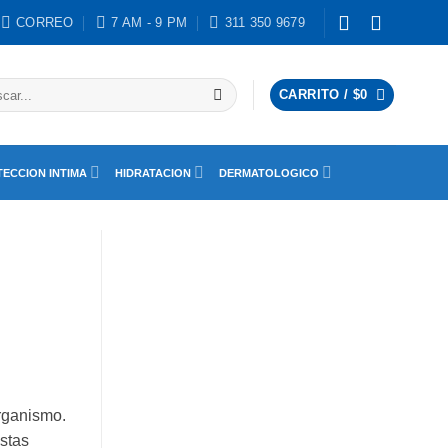
CORREO
7 AM - 9 PM
311 350 9679
ar
CARRITO /
$
0
ECCION INTIMA
HIDRATACION
DERMATOLOGICO
rganismo.
Estas