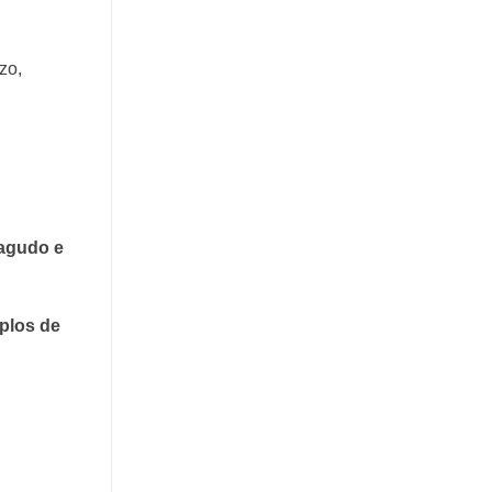
zo,
 agudo e
mplos de