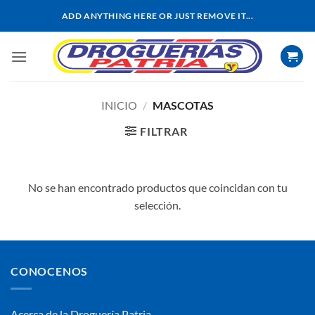
Saltar
ADD ANYTHING HERE OR JUST REMOVE IT...
al
contenido
INICIO
/
MASCOTAS
FILTRAR
No se han encontrado productos que coincidan con tu
selección.
CONOCENOS
Acerca de la Droguería Patria