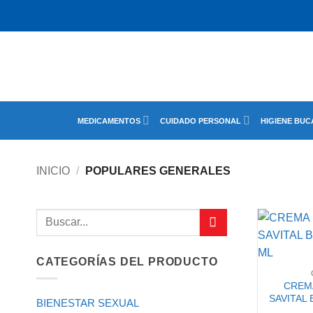
Saltar
al
contenido
MEDICAMENTOS
CUIDADO PERSONAL
HIGIENE BUC
INICIO
/
POPULARES GENERALES
Buscar
por:
CATEGORÍAS DEL PRODUCTO
CREMA
SAVITAL 
BIENESTAR SEXUAL