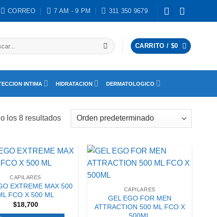
CORREO
7 AM - 9 PM
311 350 9679
ar
CARRITO /
$
0
ECCION INTIMA
HIDRATACION
DERMATOLOGICO
o los 8 resultados
CAPILARES
GO EXTREME MAX 500
CAPILARES
ML FCO X 500 ML
GEL EGO FOR MEN
$
18,700
ATTRACTION 500 ML FCO X
500ML