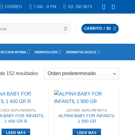
CORREO
7 AM - 9 PM
311 350 9679
ar
CARRITO /
$
0
ECCION INTIMA
HIDRATACION
DERMATOLOGICO
de 152 resultados
CHES-SUPL/INFANTIL
LECHES-SUPL/INFANTIL
A BABY FOR INFANTIL
ALPINA BABY FOR INFANTIL
1 400 GR R
1 900 GR
LEER MÁS
LEER MÁS