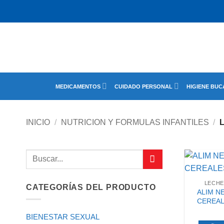
Saltar
al
contenido
MEDICAMENTOS
CUIDADO PERSONAL
HIGIENE BUC
INICIO
/
NUTRICION Y FORMULAS INFANTILES
/
L
Buscar
por:
LECHE
CATEGORÍAS DEL PRODUCTO
ALIM N
CEREAL
BIENESTAR SEXUAL