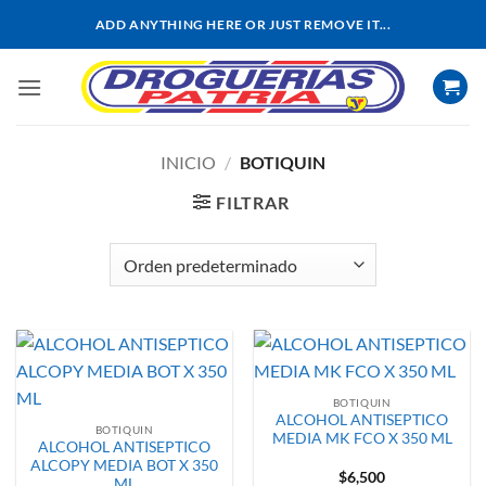
Saltar
ADD ANYTHING HERE OR JUST REMOVE IT...
al
contenido
INICIO
/
BOTIQUIN
FILTRAR
BOTIQUIN
ALCOHOL ANTISEPTICO
BOTIQUIN
MEDIA MK FCO X 350 ML
ALCOHOL ANTISEPTICO
ALCOPY MEDIA BOT X 350
$
6,500
ML