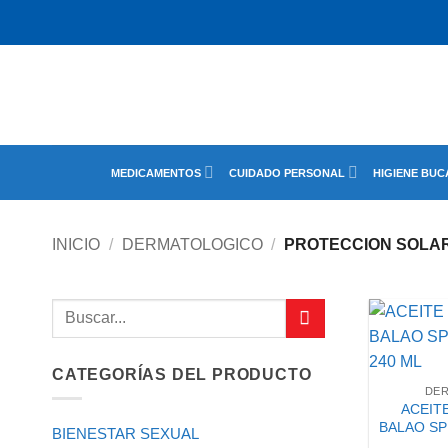
Saltar
al
contenido
MEDICAMENTOS
CUIDADO PERSONAL
HIGIENE BUC
INICIO
/
DERMATOLOGICO
/
PROTECCION SOLA
Buscar
por:
CATEGORÍAS DEL PRODUCTO
DE
ACEIT
BALAO SP
BIENESTAR SEXUAL