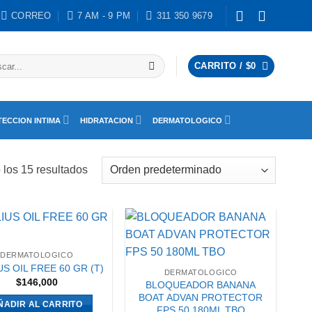
CORREO
7 AM - 9 PM
311 350 9679
ar
CARRITO /
$
0
ECCION INTIMA
HIDRATACION
DERMATOLOGICO
los 15 resultados
DERMATOLOGICO
US OIL FREE 60 GR (T)
DERMATOLOGICO
$
146,000
BLOQUEADOR BANANA
BOAT ADVAN PROTECTOR
ÑADIR AL CARRITO
FPS 50 180ML TBO