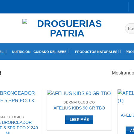
Busc
por:
AL
NUTRICION
CUIDADO DEL BEBE
PRODUCTOS NATURALES
PROT
Mostrando 
R
DERMATOLOGICO
AFELIUS KIDS 90 GR TBO
AFELI
RMATOLOGICO
LEER MÁS
E BRONCEADOR
F 5 SPR FCO X 240
A
ML