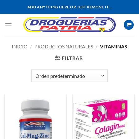
Saltar
ADD ANYTHING HERE OR JUST REMOVE IT...
al
contenido
INICIO
/
PRODUCTOS NATURALES
/
VITAMINAS
FILTRAR