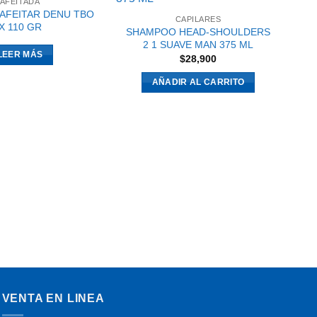
AFEITADA
AFEITAR DENU TBO
CAPILARES
X 110 GR
SHAMPOO HEAD-SHOULDERS
2 1 SUAVE MAN 375 ML
LEER MÁS
$
28,900
AÑADIR AL CARRITO
4
VENTA EN LINEA