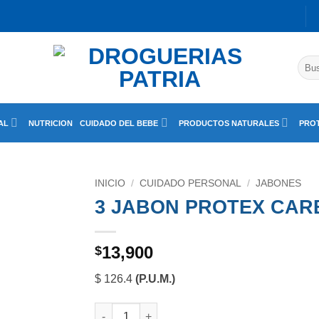
Busc
por:
AL
NUTRICION
CUIDADO DEL BEBE
PRODUCTOS NATURALES
PROT
INICIO
/
CUIDADO PERSONAL
/
JABONES
3 JABON PROTEX CAR
13,900
$
$ 126.4
(P.U.M.)
3 JABON PROTEX CARBON DETOX 110 GR OFT