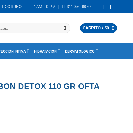
CORREO
7 AM - 9 PM
311 350 9679
ar
CARRITO /
$
0
ECCION INTIMA
HIDRATACION
DERMATOLOGICO
BON DETOX 110 GR OFTA
A cantidad