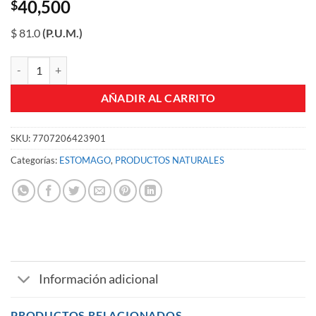
40,500
$
$ 81.0
(P.U.M.)
ACEITE OLIVAS ANDALUZ PURO LATA 500 ML 500 ML cantidad
AÑADIR AL CARRITO
SKU:
7707206423901
Categorías:
ESTOMAGO
,
PRODUCTOS NATURALES
Información adicional
PRODUCTOS RELACIONADOS