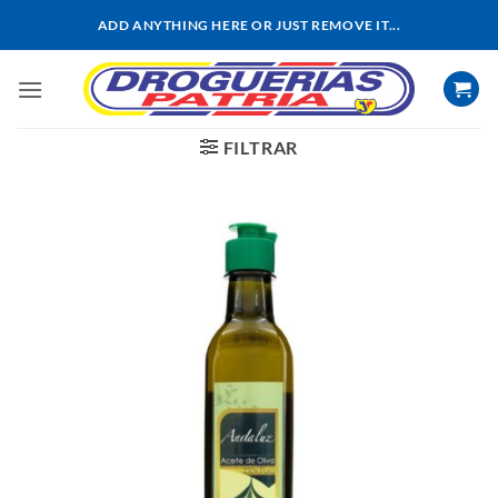
Saltar
ADD ANYTHING HERE OR JUST REMOVE IT...
al
contenido
FILTRAR