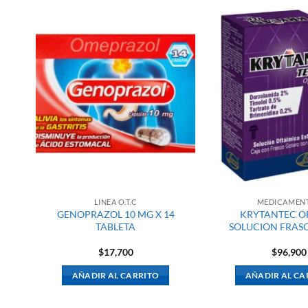
LINEA O.T.C
MEDICAMEN
GENOPRAZOL 10 MG X 14
KRYTANTEC O
TABLETA
SOLUCION FRASC
$
17,700
$
96,900
AÑADIR AL CARRITO
AÑADIR AL CA