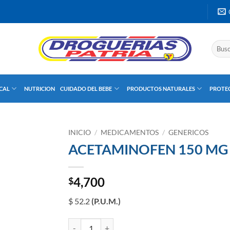
Buscar
por:
UCAL
NUTRICION
CUIDADO DEL BEBE
PRODUCTOS NATURALES
PROTEC
INICIO
/
MEDICAMENTOS
/
GENERICOS
ACETAMINOFEN 150 MG J
4,700
$
$ 52.2
(P.U.M.)
ACETAMINOFEN 150 MG JARABE 90 ML LP FCO X