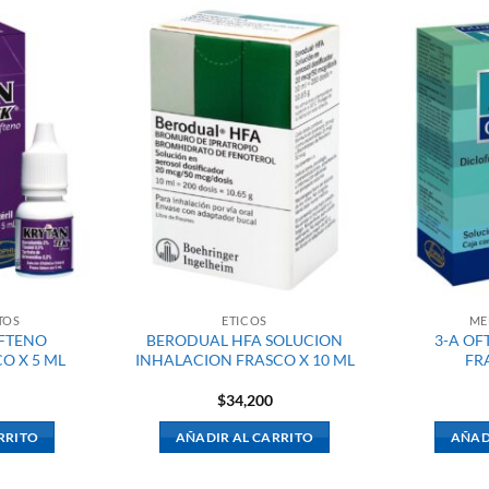
TOS
ETICOS
ME
FTENO
BERODUAL HFA SOLUCION
3-A OF
O X 5 ML
INHALACION FRASCO X 10 ML
FR
$
34,200
RRITO
AÑADIR AL CARRITO
AÑAD