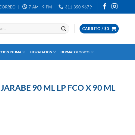
CORREO
7 AM - 9 PM
311 350 9679
CARRITO /
$
0
CION INTIMA
HIDRATACION
DERMATOLOGICO
ARABE 90 ML LP FCO X 90 ML
 90 ML cantidad