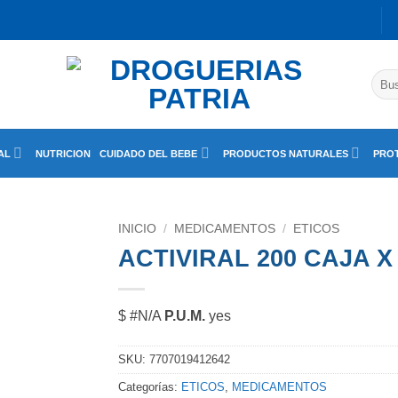
Busc
por:
AL
NUTRICION
CUIDADO DEL BEBE
PRODUCTOS NATURALES
PROT
INICIO
/
MEDICAMENTOS
/
ETICOS
ACTIVIRAL 200 CAJA X
$ #N/A
P.U.M.
yes
SKU:
7707019412642
Categorías:
ETICOS
,
MEDICAMENTOS