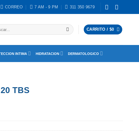
CORREO
7 AM - 9 PM
311 350 9679
ar
CARRITO /
$
0
ECCION INTIMA
HIDRATACION
DERMATOLOGICO
 20 TBS