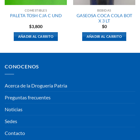
COMESTIBLES
BEBIDAS
GASEOSA COCA COLA BOT
PALETA TOSH CJA C UND
X 3 LT
$
3,800
$
0
AÑADIR AL CARRITO
AÑADIR AL CARRITO
CONOCENOS
Acerca de la Droguería Patria
Preguntas frecuentes
Noticias
Sedes
Contacto