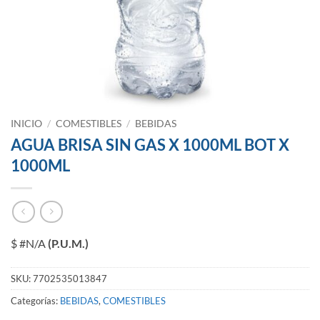
INICIO
/
COMESTIBLES
/
BEBIDAS
AGUA BRISA SIN GAS X 1000ML BOT X
1000ML
$ #N/A
(P.U.M.)
SKU:
7702535013847
Categorías:
BEBIDAS
,
COMESTIBLES