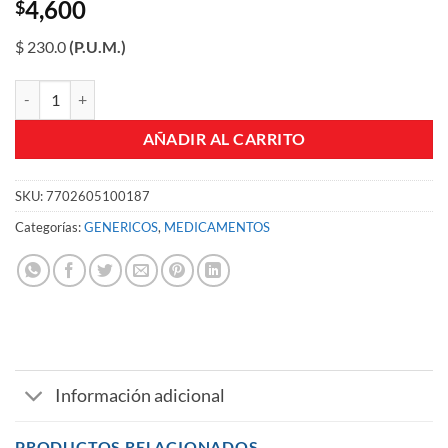
4,600
$
$ 230.0
(P.U.M.)
ALBENDAZOL 2% SUSPENSION GF FCO X 20 ML cantidad
AÑADIR AL CARRITO
SKU:
7702605100187
Categorías:
GENERICOS
,
MEDICAMENTOS
Información adicional
PRODUCTOS RELACIONADOS