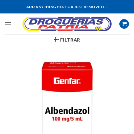
Saltar
ADD ANYTHING HERE OR JUST REMOVE IT...
al
contenido
FILTRAR