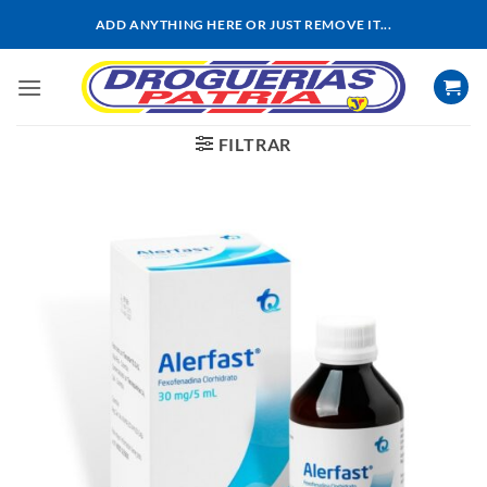
Saltar
ADD ANYTHING HERE OR JUST REMOVE IT...
al
contenido
FILTRAR