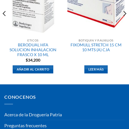
ETICOS
BOTIQUIN Y P.AUXILIOS
BERODUAL HFA
FIXOMULL STRETCH 15 CM
SOLUCION INHALACION
10 MTS (A) CJA
FRASCO X 10 ML
$
34,200
AÑADIR AL CARRITO
LEER MÁS
CONOCENOS
Acerca de la Droguería Patria
Preguntas frecuentes