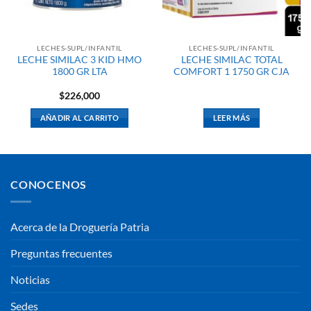
LECHES-SUPL/INFANTIL
LECHES-SUPL/INFANTIL
LECHE SIMILAC 3 KID HMO
LECHE SIMILAC TOTAL
1800 GR LTA
COMFORT 1 1750 GR CJA
$
226,000
AÑADIR AL CARRITO
LEER MÁS
CONOCENOS
Acerca de la Droguería Patria
Preguntas frecuentes
Noticias
Sedes