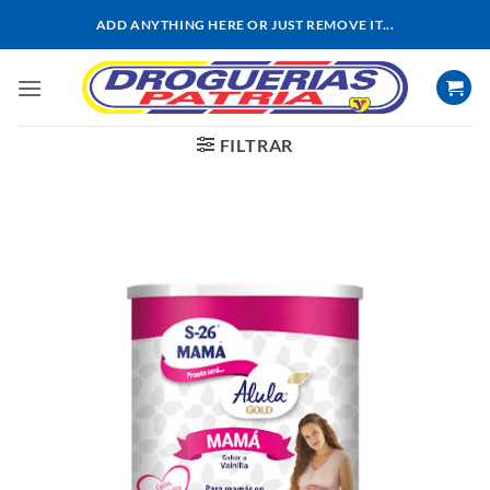
Saltar
ADD ANYTHING HERE OR JUST REMOVE IT...
al
contenido
FILTRAR