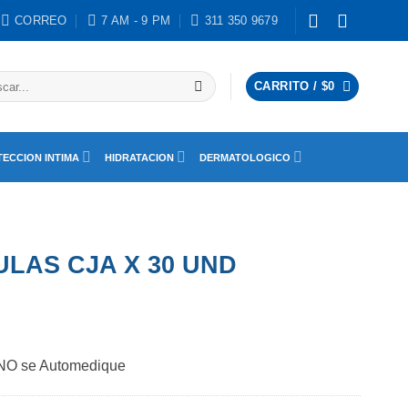
CORREO
7 AM - 9 PM
311 350 9679
ar
CARRITO /
$
0
ECCION INTIMA
HIDRATACION
DERMATOLOGICO
LAS CJA X 30 UND
 NO se Automedique