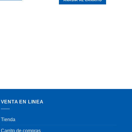
AÑADIR AL CARRITO
HU
VENTA EN LINEA
Tienda
Carrito de compras