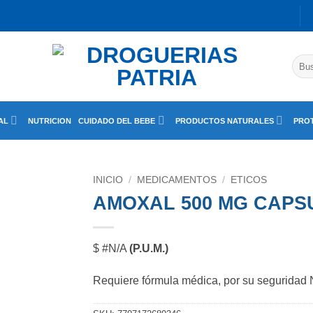
Busc
por:
AL
NUTRICION
CUIDADO DEL BEBE
PRODUCTOS NATURALES
PROT
INICIO
/
MEDICAMENTOS
/
ETICOS
AMOXAL 500 MG CAPSU
$ #N/A
(P.U.M.)
Requiere fórmula médica, por su seguridad