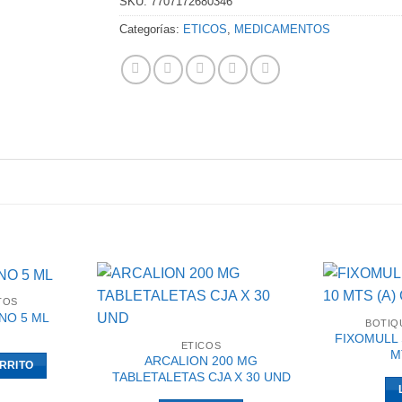
SKU:
7707172680346
Categorías:
ETICOS
,
MEDICAMENTOS
TOS
NO 5 ML
BOTIQU
FIXOMULL 
ETICOS
M
ARCALION 200 MG
RRITO
TABLETALETAS CJA X 30 UND