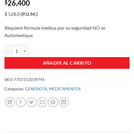
26,400
$
$ 528.0
(P.U.M.)
Requiere fórmula médica, por su seguridad NO se
Automedique
AMOXICILINA 500 MG 50 CAPSULAS PC CJA X 50 UND cantidad
AÑADIR AL CARRITO
SKU:
7703153039745
Categorías:
GENERICOS
,
MEDICAMENTOS