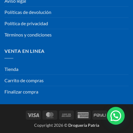
Aviso legal
Políticas de devolución
Política de privacidad
Términos y condiciones
VENTA EN LINEA
Tienda
Carrito de compras
Finalizar compra
Visa
MasterCard
Cash
American
PayU
On
Express
Copyright 2026 ©
Droguería Patria
Delivery