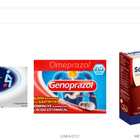
LINEA O.T.C
ME