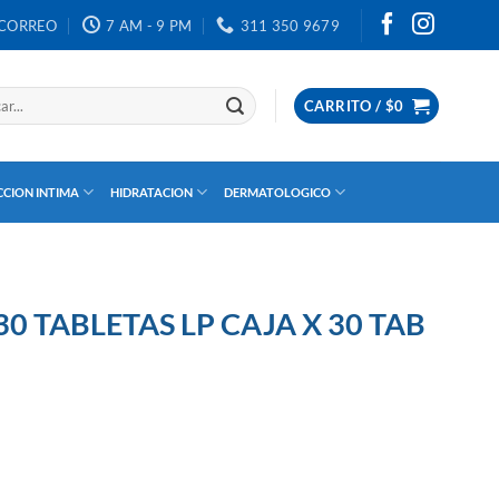
CORREO
7 AM - 9 PM
311 350 9679
CARRITO /
$
0
CION INTIMA
HIDRATACION
DERMATOLOGICO
0 TABLETAS LP CAJA X 30 TAB
30 TAB cantidad