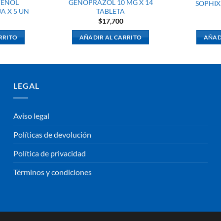
VENOL
GENOPRAZOL 10 MG X 14
SOPHIX
A X 5 UN
TABLETA
$
17,700
RRITO
AÑADIR AL CARRITO
AÑAD
LEGAL
Aviso legal
Políticas de devolución
Política de privacidad
Términos y condiciones