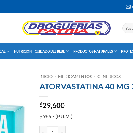
Buscar
por:
UCAL
NUTRICION
CUIDADO DEL BEBE
PRODUCTOS NATURALES
PROTEC
INICIO
/
MEDICAMENTOS
/
GENERICOS
ATORVASTATINA 40 MG 3
29,600
$
$ 986.7
(P.U.M.)
ATORVASTATINA 40 MG 30 TABLETAS LP CAJA X 