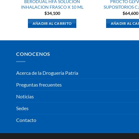
BERODUAL HFA SOLUCION
PROCTO GLY
INHALACION FRASCO X 10 ML
SUPOSITORIOS CJ
$
34,100
$
64,600
AÑADIR AL CARRITO
AÑADIR AL CA
CONOCENOS
Acerca de la Droguería Patria
Preguntas frecuentes
Noticias
Sedes
Contacto