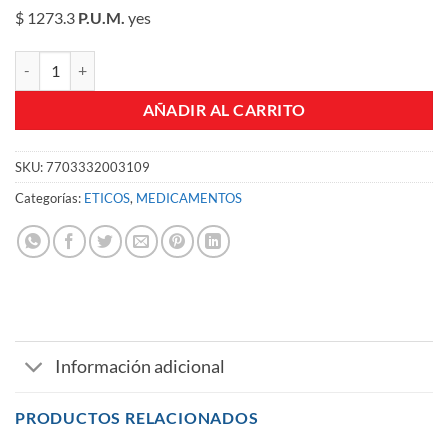
$ 1273.3
P.U.M.
yes
DESONIDA 0 1% CREMA TBO X 15 GR cantidad
AÑADIR AL CARRITO
SKU:
7703332003109
Categorías:
ETICOS
,
MEDICAMENTOS
Información adicional
PRODUCTOS RELACIONADOS