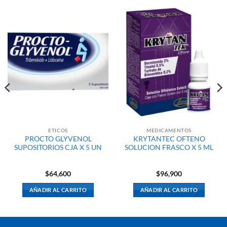
ETICOS
MEDICAMENTOS
PROCTO GLYVENOL
KRYTANTEC OFTENO
SUPOSITORIOS CJA X 5 UN
SOLUCION FRASCO X 5 ML
$
64,600
$
96,900
AÑADIR AL CARRITO
AÑADIR AL CARRITO