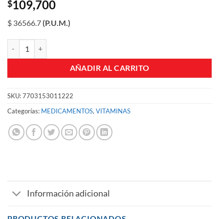
109,700
$
$ 36566.7
(P.U.M.)
B-VIT HT AMPOLLAS JERINGA/PRELLENA CJA X 3 UN cantidad
AÑADIR AL CARRITO
SKU:
7703153011222
Categorías:
MEDICAMENTOS
,
VITAMINAS
Información adicional
PRODUCTOS RELACIONADOS