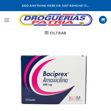
Saltar
ADD ANYTHING HERE OR JUST REMOVE IT...
al
contenido
FILTRAR