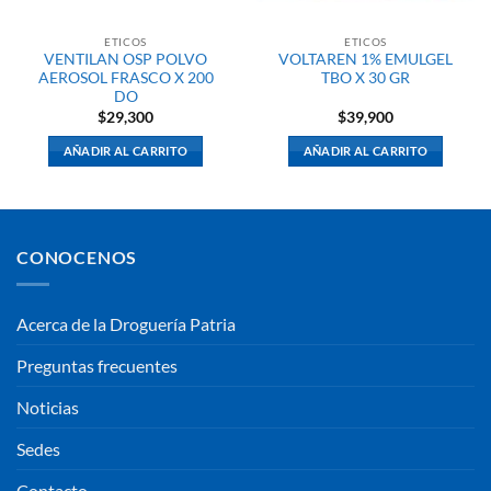
ETICOS
ETICOS
VENTILAN OSP POLVO
VOLTAREN 1% EMULGEL
AEROSOL FRASCO X 200
TBO X 30 GR
DO
$
29,300
$
39,900
AÑADIR AL CARRITO
AÑADIR AL CARRITO
CONOCENOS
Acerca de la Droguería Patria
Preguntas frecuentes
Noticias
Sedes
Contacto