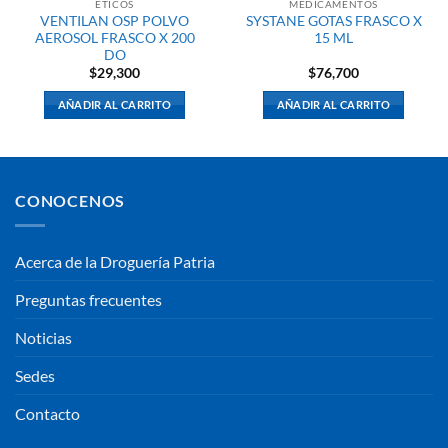
ETICOS
MEDICAMENTOS
VENTILAN OSP POLVO
SYSTANE GOTAS FRASCO X
AEROSOL FRASCO X 200
15 ML
DO
$
29,300
$
76,700
AÑADIR AL CARRITO
AÑADIR AL CARRITO
CONOCENOS
Acerca de la Droguería Patria
Preguntas frecuentes
Noticias
Sedes
Contacto