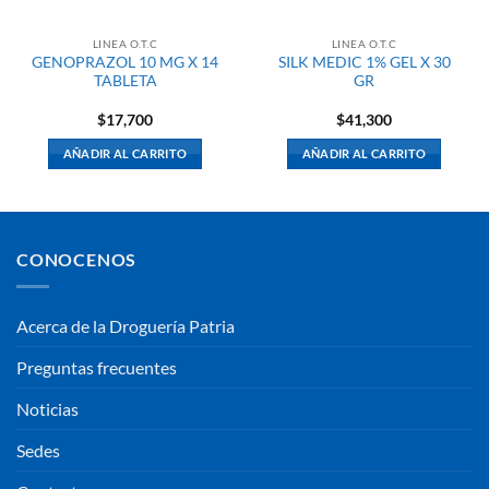
LINEA O.T.C
LINEA O.T.C
GENOPRAZOL 10 MG X 14
SILK MEDIC 1% GEL X 30
TABLETA
GR
$
17,700
$
41,300
AÑADIR AL CARRITO
AÑADIR AL CARRITO
CONOCENOS
Acerca de la Droguería Patria
Preguntas frecuentes
Noticias
Sedes