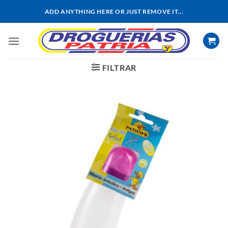
Saltar
ADD ANYTHING HERE OR JUST REMOVE IT...
al
contenido
FILTRAR