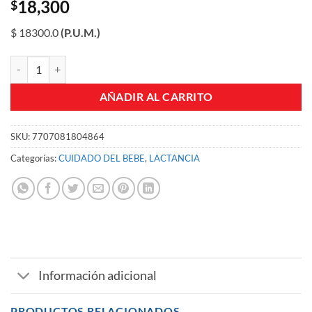
18,300
$
$ 18300.0
(P.U.M.)
BIBERON ANTICOLICO 8 OZ REF GB1425P 25P cantidad
AÑADIR AL CARRITO
SKU:
7707081804864
Categorías:
CUIDADO DEL BEBE
,
LACTANCIA
Información adicional
PRODUCTOS RELACIONADOS