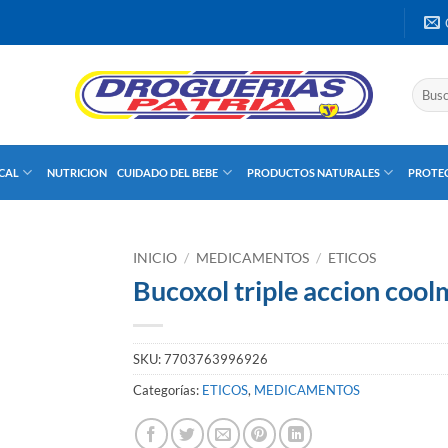
Buscar
por:
UCAL
NUTRICION
CUIDADO DEL BEBE
PRODUCTOS NATURALES
PROTEC
INICIO
/
MEDICAMENTOS
/
ETICOS
Bucoxol triple accion cool
SKU:
7703763996926
Categorías:
ETICOS
,
MEDICAMENTOS