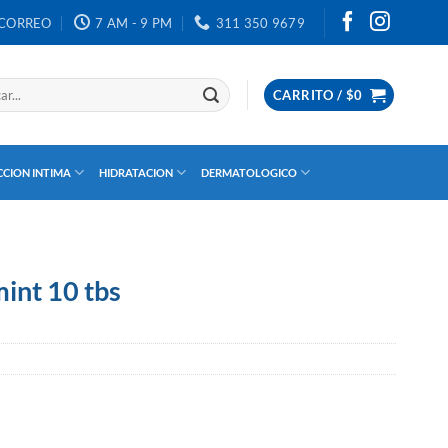
CORREO
7 AM - 9 PM
311 350 9679
CARRITO /
$
0
CION INTIMA
HIDRATACION
DERMATOLOGICO
mint 10 tbs