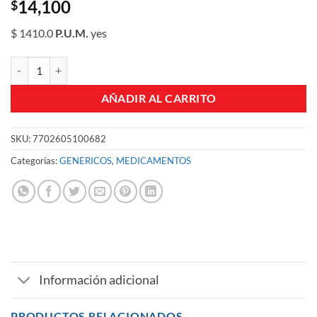
14,100
$
$ 1410.0
P.U.M.
yes
CEFALEXINA 250 MG SUSPENSION GF FCO X 60 ML cantidad
AÑADIR AL CARRITO
SKU:
7702605100682
Categorías:
GENERICOS
,
MEDICAMENTOS
Información adicional
PRODUCTOS RELACIONADOS