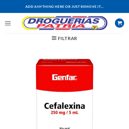
Saltar
ADD ANYTHING HERE OR JUST REMOVE IT...
al
contenido
FILTRAR