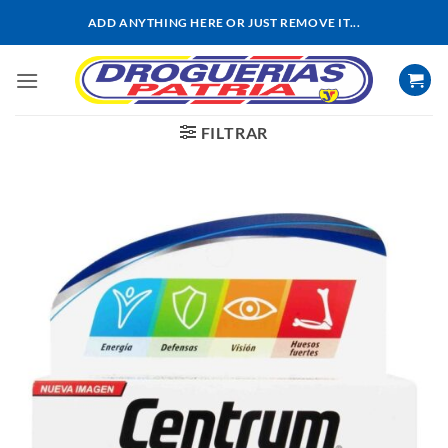
Saltar
ADD ANYTHING HERE OR JUST REMOVE IT...
al
contenido
FILTRAR