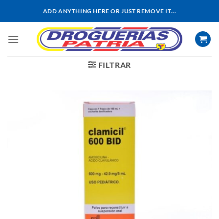
Saltar
ADD ANYTHING HERE OR JUST REMOVE IT...
al
contenido
FILTRAR