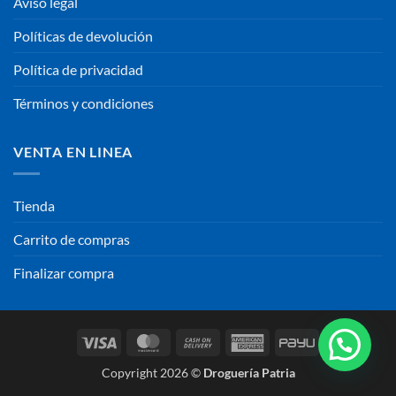
Aviso legal
Políticas de devolución
Política de privacidad
Términos y condiciones
VENTA EN LINEA
Tienda
Carrito de compras
Finalizar compra
Visa
MasterCard
Cash
American
PayU
On
Express
Copyright 2026 ©
Droguería Patria
Delivery