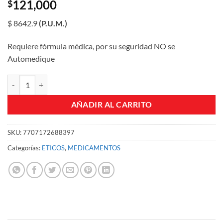
121,000
$
$ 8642.9
(P.U.M.)
Requiere fórmula médica, por su seguridad NO se
Automedique
CLAVULIN 1 GR 12H TABLETAS CJA X 14 UN cantidad
AÑADIR AL CARRITO
SKU:
7707172688397
Categorías:
ETICOS
,
MEDICAMENTOS