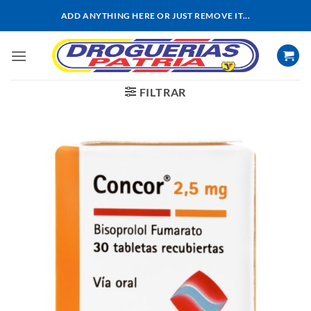
Saltar
ADD ANYTHING HERE OR JUST REMOVE IT...
al
contenido
FILTRAR