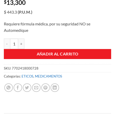
13,300
$
$ 443.3
(P.U.M.)
Requiere fórmula médica, por su seguridad NO se
Automedique
CONCOR 2 5 MG TABLETAS CJA X 30 UND cantidad
AÑADIR AL CARRITO
SKU:
7702418000728
Categorías:
ETICOS
,
MEDICAMENTOS