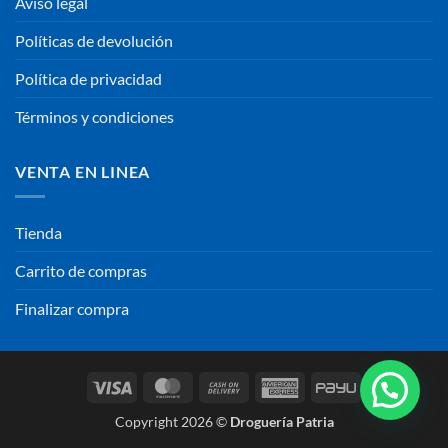
Aviso legal
Políticas de devolución
Política de privacidad
Términos y condiciones
VENTA EN LINEA
Tienda
Carrito de compras
Finalizar compra
Visa
MasterCard
Cash
American
PayU
On
Express
Copyright 2026 ©
Droguería Patria
Delivery