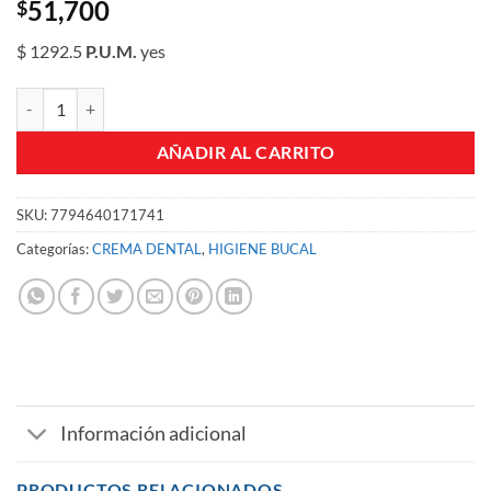
51,700
$
$ 1292.5
P.U.M.
yes
CREMA COREGA 3D ULTRA SIN SABOR 40 GR TBO X 40 GR cantida
AÑADIR AL CARRITO
SKU:
7794640171741
Categorías:
CREMA DENTAL
,
HIGIENE BUCAL
Información adicional
PRODUCTOS RELACIONADOS