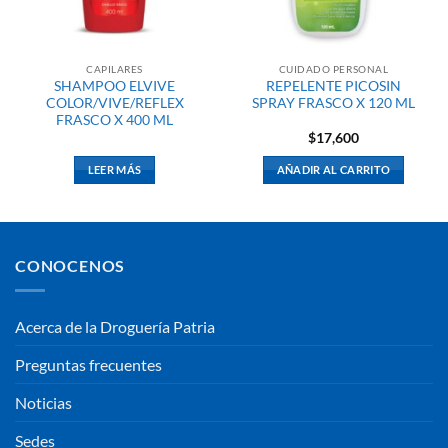
CAPILARES
CUIDADO PERSONAL
SHAMPOO ELVIVE
REPELENTE PICOSIN
COLOR/VIVE/REFLEX
SPRAY FRASCO X 120 ML
FRASCO X 400 ML
$
17,600
LEER MÁS
AÑADIR AL CARRITO
CONOCENOS
Acerca de la Droguería Patria
Preguntas frecuentes
Noticias
Sedes