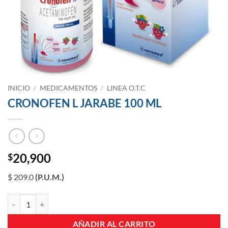
INICIO
/
MEDICAMENTOS
/
LINEA O.T.C
CRONOFEN L JARABE 100 ML
20,900
$
$ 209.0
(P.U.M.)
CRONOFEN L JARABE 100 ML cantidad
AÑADIR AL CARRITO