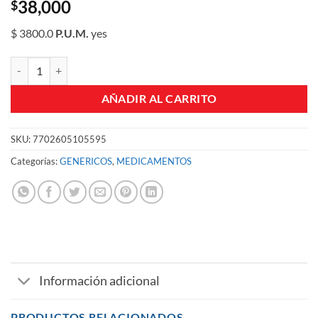
38,000
$
$ 3800.0
P.U.M.
yes
DEXAMETASONA 8 MG/2 ML AMPOLLA GF CJA X 10 UN cantidad
AÑADIR AL CARRITO
SKU:
7702605105595
Categorías:
GENERICOS
,
MEDICAMENTOS
Información adicional
PRODUCTOS RELACIONADOS