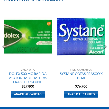
LINEA O.T.C
MEDICAMENTOS
DOLEX 500 MG RAPIDA
SYSTANE GOTAS FRASCO X
ACCION TABLETALETAS
15 ML
FRASCO X 24 UND
$
27,800
$
76,700
AÑADIR AL CARRITO
AÑADIR AL CARRITO