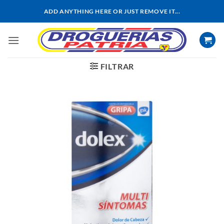
Saltar
ADD ANYTHING HERE OR JUST REMOVE IT...
al
contenido
FILTRAR