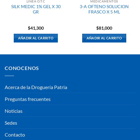
LINEA O.T.C
MEDICAMENTOS
SILK MEDIC 1% GEL X 30
3-A OFTENO SOLUCION
GR
FRASCO X 5 ML
$
41,300
$
81,000
AÑADIR AL CARRITO
AÑADIR AL CARRITO
CONOCENOS
Acerca de la Droguería Patria
Preguntas frecuentes
Noticias
Sedes
Contacto