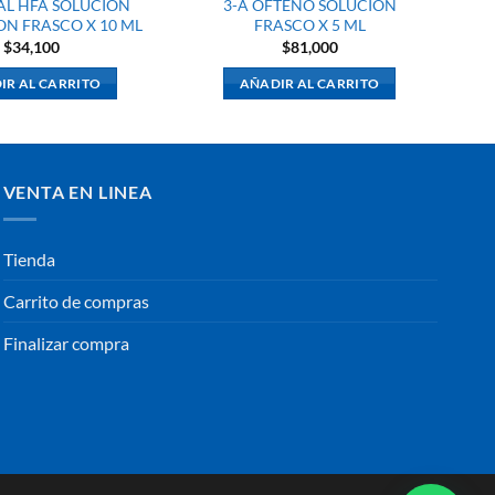
L HFA SOLUCION
3-A OFTENO SOLUCION
N FRASCO X 10 ML
FRASCO X 5 ML
$
34,100
$
81,000
IR AL CARRITO
AÑADIR AL CARRITO
VENTA EN LINEA
Tienda
Carrito de compras
Finalizar compra