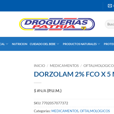
Buscar
por:
UCAL
NUTRICION
CUIDADO DEL BEBE
PRODUCTOS NATURALES
PROTEC
INICIO
/
MEDICAMENTOS
/
OFTALMOLOGICO
DORZOLAM 2% FCO X 5
$ #N/A
(P.U.M.)
SKU:
7702057077372
Categorías:
MEDICAMENTOS
,
OFTALMOLOGICOS