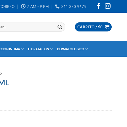
CORREO
7 AM - 9 PM
311 350 9679
CARRITO /
$
0
CION INTIMA
HIDRATACION
DERMATOLOGICO
S
 ML