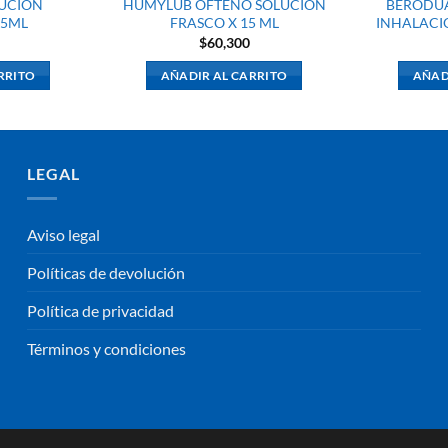
LUCION
HUMYLUB OFTENO SOLUCION
BERODUA
 5ML
FRASCO X 15 ML
INHALACIO
$
60,300
RRITO
AÑADIR AL CARRITO
AÑAD
LEGAL
Aviso legal
Políticas de devolución
Política de privacidad
Términos y condiciones