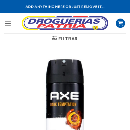
Saltar
ADD ANYTHING HERE OR JUST REMOVE IT...
al
contenido
FILTRAR