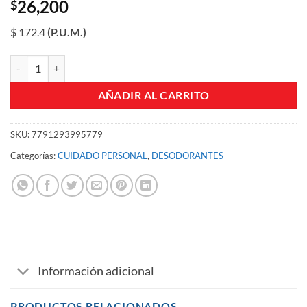
26,200
$
$ 172.4
(P.U.M.)
DESODORANTE AXE SECO SPRAY DARK TEMPTATION LTA X 152 ML
AÑADIR AL CARRITO
SKU:
7791293995779
Categorías:
CUIDADO PERSONAL
,
DESODORANTES
Información adicional
PRODUCTOS RELACIONADOS