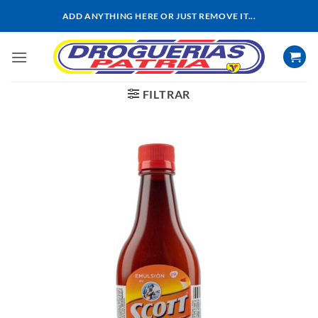
Saltar
ADD ANYTHING HERE OR JUST REMOVE IT...
al
contenido
FILTRAR