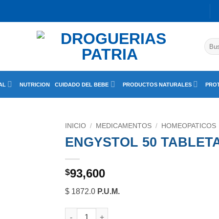
Busc
por:
AL
NUTRICION
CUIDADO DEL BEBE
PRODUCTOS NATURALES
PROT
INICIO
/
MEDICAMENTOS
/
HOMEOPATICOS
ENGYSTOL 50 TABLET
93,600
$
$ 1872.0
P.U.M.
ENGYSTOL 50 TABLETALETAS cantidad