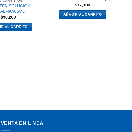
DICAMENTOS
$
77,100
TEN SOLUCION
ALMICA 5ML
AÑADIR AL CARRITO
$
98,200
IR AL CARRITO
SO
VENTA EN LINEA