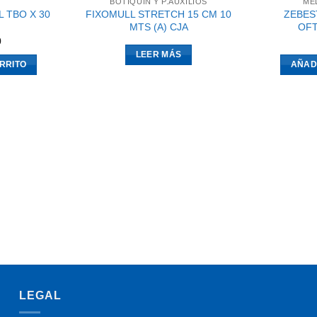
BOTIQUIN Y P.AUXILIOS
ME
L TBO X 30
FIXOMULL STRETCH 15 CM 10
ZEBES
MTS (A) CJA
OFT
0
LEER MÁS
RRITO
AÑAD
LEGAL