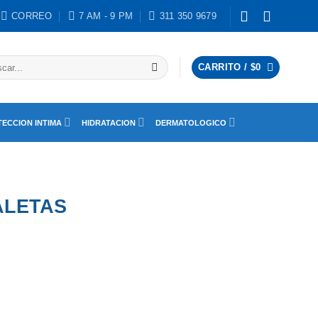
CORREO
7 AM - 9 PM
311 350 9679
ar
CARRITO /
$
0
ECCION INTIMA
HIDRATACION
DERMATOLOGICO
ALETAS