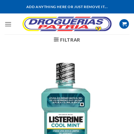
Saltar
ADD ANYTHING HERE OR JUST REMOVE IT...
al
contenido
FILTRAR