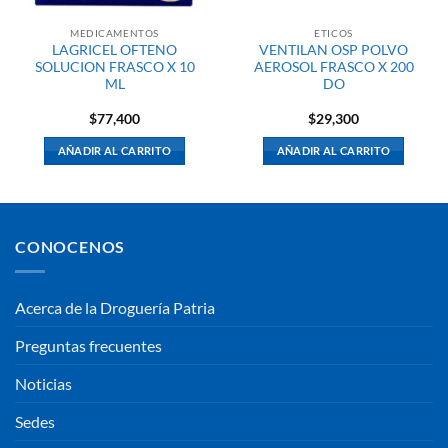
MEDICAMENTOS
ETICOS
LAGRICEL OFTENO
VENTILAN OSP POLVO
SOLUCION FRASCO X 10
AEROSOL FRASCO X 200
ML
DO
$
77,400
$
29,300
AÑADIR AL CARRITO
AÑADIR AL CARRITO
CONOCENOS
Acerca de la Droguería Patria
Preguntas frecuentes
Noticias
Sedes