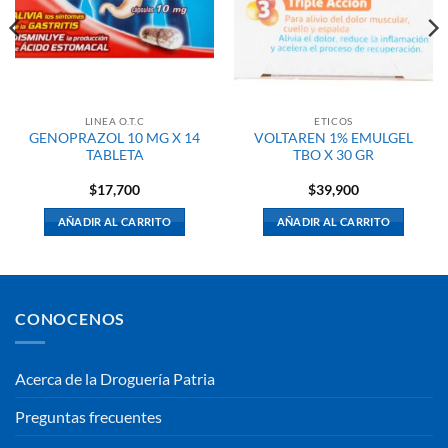
LINEA O.T.C
ETICOS
GENOPRAZOL 10 MG X 14
VOLTAREN 1% EMULGEL
TABLETA
TBO X 30 GR
$
17,700
$
39,900
AÑADIR AL CARRITO
AÑADIR AL CARRITO
CONOCENOS
Acerca de la Droguería Patria
Preguntas frecuentes