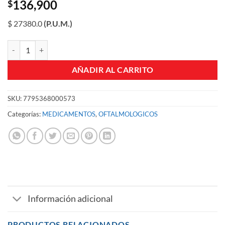
136,900
$
$ 27380.0
(P.U.M.)
GATIDEX SUSPENSION OFTALMICA 5 ML FCO X 5 ML cantidad
AÑADIR AL CARRITO
SKU:
7795368000573
Categorías:
MEDICAMENTOS
,
OFTALMOLOGICOS
Información adicional
PRODUCTOS RELACIONADOS