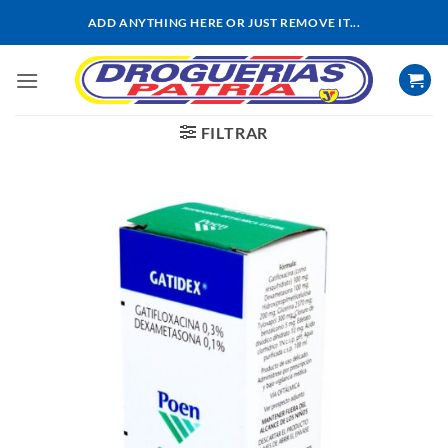
Saltar
ADD ANYTHING HERE OR JUST REMOVE IT...
al
contenido
FILTRAR