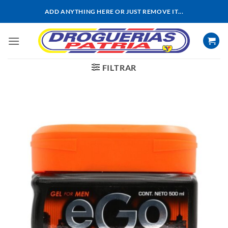
Saltar
ADD ANYTHING HERE OR JUST REMOVE IT...
al
contenido
FILTRAR