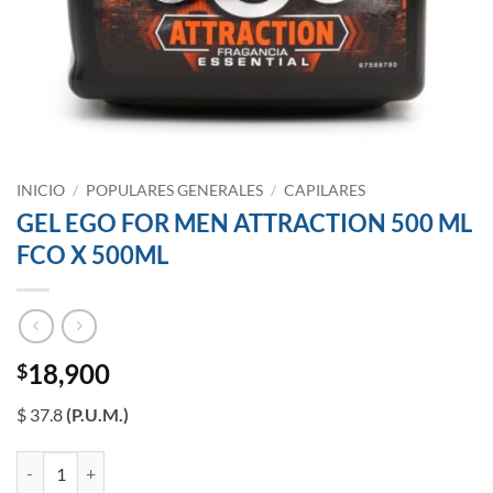
INICIO
/
POPULARES GENERALES
/
CAPILARES
GEL EGO FOR MEN ATTRACTION 500 ML
FCO X 500ML
18,900
$
$ 37.8
(P.U.M.)
GEL EGO FOR MEN ATTRACTION 500 ML FCO X 500ML cantidad