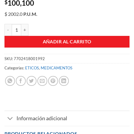
100,100
$
$ 2002.0
P.U.M.
EUTIROX 125 MCG TABLETAS CJA X 50 UND cantidad
AÑADIR AL CARRITO
SKU:
7702418001992
Categorías:
ETICOS
,
MEDICAMENTOS
Información adicional
PRODUCTOS RELACIONADOS