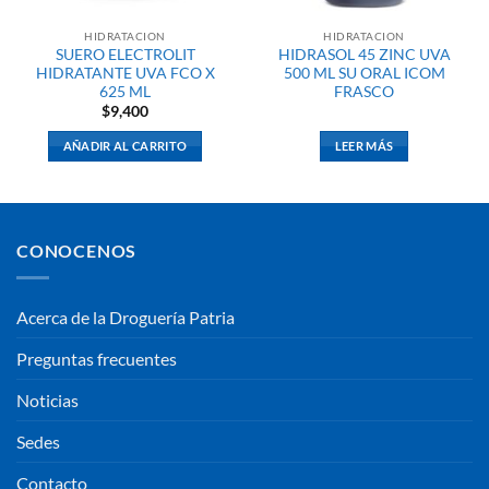
HIDRATACION
HIDRATACION
SUERO ELECTROLIT
HIDRASOL 45 ZINC UVA
HIDRATANTE UVA FCO X
500 ML SU ORAL ICOM
625 ML
FRASCO
$
9,400
AÑADIR AL CARRITO
LEER MÁS
CONOCENOS
Acerca de la Droguería Patria
Preguntas frecuentes
Noticias
Sedes
Contacto