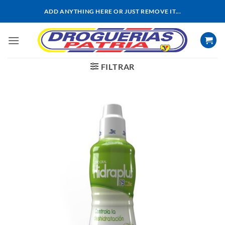
Saltar
ADD ANYTHING HERE OR JUST REMOVE IT...
al
contenido
FILTRAR