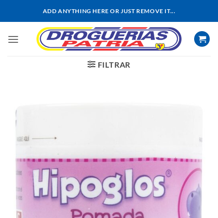
Saltar
ADD ANYTHING HERE OR JUST REMOVE IT...
al
contenido
FILTRAR