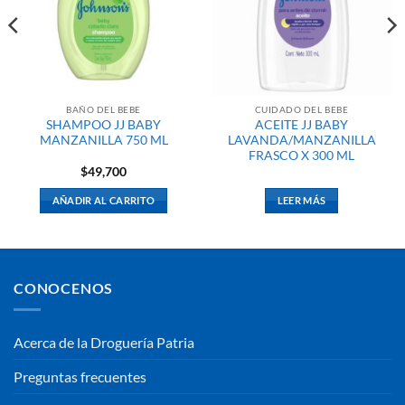
BAÑO DEL BEBE
CUIDADO DEL BEBE
SHAMPOO JJ BABY
ACEITE JJ BABY
MANZANILLA 750 ML
LAVANDA/MANZANILLA
FRASCO X 300 ML
$
49,700
AÑADIR AL CARRITO
LEER MÁS
CONOCENOS
Acerca de la Droguería Patria
Preguntas frecuentes